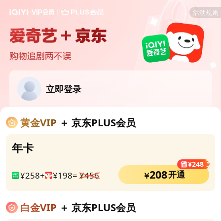
活动规则
立即登录
黄金VIP
＋ 京东PLUS会员
年卡
¥248
208
开通
¥258+
¥198=
¥456
￥
白金VIP
＋ 京东PLUS会员