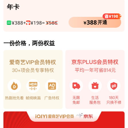
年卡
¥198
388
开通
¥388+
¥198=
¥586
￥
一份价格，两份权益