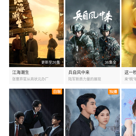
更新至26集
36集全
江海潮生
兵自风中来
这一
张謇弃官从商状元办厂
陆军新质力量的展现
来“桃