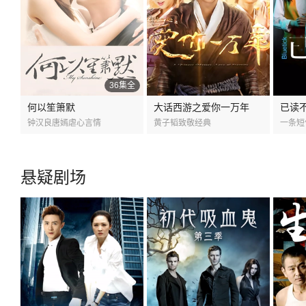
36集全
何以笙箫默
大话西游之爱你一万年
已读
钟汉良唐嫣虐心言情
黄子韬致敬经典
一条短
悬疑剧场