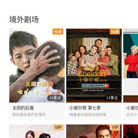
境外剧场
16集全
14集全
太阳的后裔
小谢尔顿 第七季
小谢
宋仲基宋慧乔定情作
神童谢尔顿成长迎终章
天才少