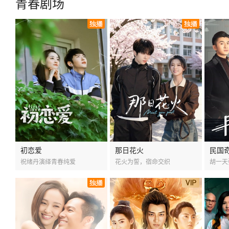
青春剧场
初恋爱
那日花火
民国
祝绪丹演绎青春纯爱
花火为誓，宿命交织
胡一天