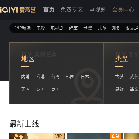
首页
免费专区
电视剧
会员中心
VIP精选
电影
电视剧
综艺
动漫
儿童
知识
纪录
BY AREA
BY T
地区
类型
内地
香港
台湾
韩国
日本
古装
武侠
美国
泰国
英国
悬疑
罪案
最新上线