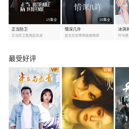
15集全
20集全
正当防卫
情深几许
冰淇
正当防卫案再起风波
医女捡到乖顺俊朗情郎
竹马携
最受好评