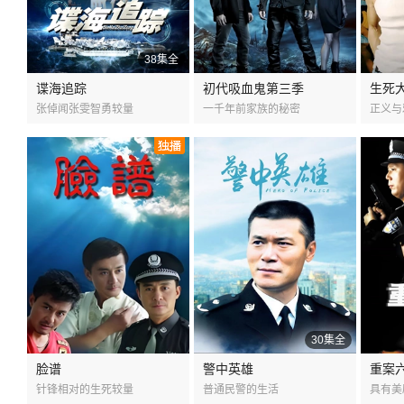
38集全
谍海追踪
初代吸血鬼第三季
生死
张倬闻张雯智勇较量
一千年前家族的秘密
正义与
30集全
脸谱
警中英雄
重案
针锋相对的生死较量
普通民警的生活
具有美