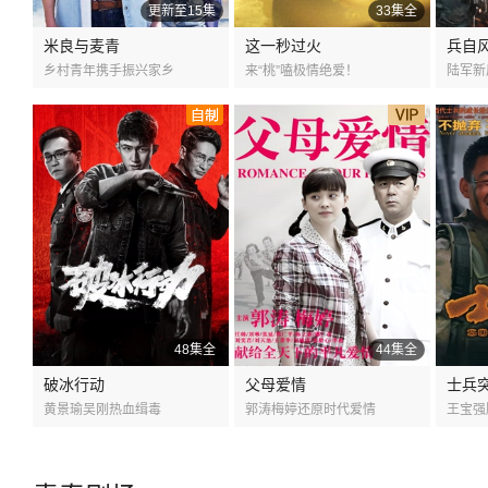
更新至15集
33集全
米良与麦青
这一秒过火
兵自
乡村青年携手振兴家乡
来“桃”嗑极情绝爱！
陆军新
48集全
44集全
破冰行动
父母爱情
士兵
黄景瑜吴刚热血缉毒
郭涛梅婷还原时代爱情
王宝强